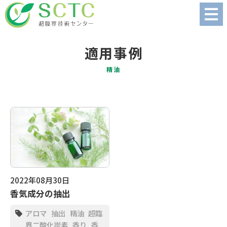
適用事例
精油
2022年08月30日
香気成分の抽出
アロマ
抽出
精油
超臨
界二酸化炭素
香り
香