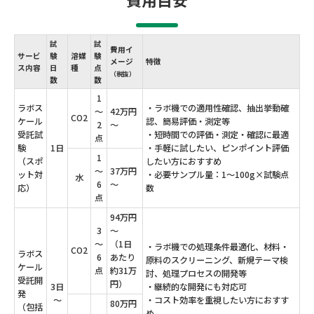
試
試
費用イ
サービ
験
溶媒
験
メージ
特徴
ス内容
日
種
点
（税抜）
数
数
1
ラボス
・ラボ機での適用性確認、抽出挙動確
～
42万円
CO2
ケール
認、簡易評価・測定等
2
～
受託試
・短時間での評価・測定・確認に最適
点
験
1日
・手軽に試したい、ピンポイント評価
1
（スポ
したい方におすすめ
～
37万円
ット対
・必要サンプル量：1～100g×試験点
水
6
～
応）
数
点
94万円
3
～
～
（1日
・ラボ機での処理条件最適化、材料・
CO2
ラボス
6
あたり
原料のスクリーニング、
新規テーマ検
ケール
点
約31万
討、処理プロセスの開発等
受託開
円）
3日
・継続的な開発にも対応可
発
～
・コスト効率を重視したい方におすす
80万円
（包括
め