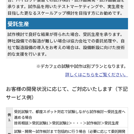
承ります。試作品を用いたテストマーケティングや、実生産を
目指した更なるスケールアップ検討を目指す方にお勧めです。
受託生産
試作検討で良好な結果が得られた場合、受託生産を承ります。
弊社設備での製造が難しい場合は協力会社での委託処理や、自
社で製造設備の導入をお考えの場合は、設備新設に向けた技術
的な支援を行います。
※デカフェの試験や試作は別プランとなります。
詳しくはこちらをご覧ください。
お客様の開発状況に応じて、ご対応いたします（下記
サービス例）
受託試験で、都度スポット対応で試験しながら試作検討～受託生産へ
例
進める場合
1.
技術相談＞受託試験1＞受託試験2＞・・・＞試作検討＞受託生産
試験・開発～試作検討まで包括的に行う場合（必要に応じて委託開発