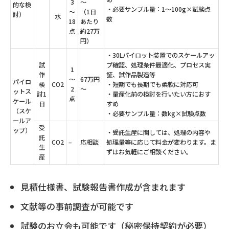
3
～
的な検
・必要サンプル量：1～100g×試験点
～
（1日
討）
水
数
18
あたり
点
約27万
円）
・30Lパイロット装置でのスケールアッ
試
プ確認、処理条件最適化、
プロセス実
1
作
証、試作品製造等
～
67万円
パイロ
検
CO2
・短期でも長期でも柔軟に対応可
2
～
ットス
討
1
・量産化前の検討を行いたい方におす
点
ケール
日
すめ
（スケ
・必要サンプル量：数kg×試験点数
ールア
受
ップ）
・受託生産に関しては、処理の内容や
託
CO2
–
応相談
処理量等に応じて料金が変わります。
ま
生
ずはお気軽にご相談ください。
産
見積仕様書、試験報告書作成が含まれます
文献等の事前調査が可能です
試験のお立会も可能です（秘密保持契約が必要）