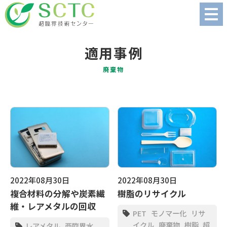
適用事例
廃棄物
2022年08月30日
2022年08月30日
複合材料の分解や炭素繊
樹脂のリサイクル
維・レアメタルの回収
PET
モノマー化
リサ
イクル
廃棄物
樹脂
超
レアメタル
亜臨界水